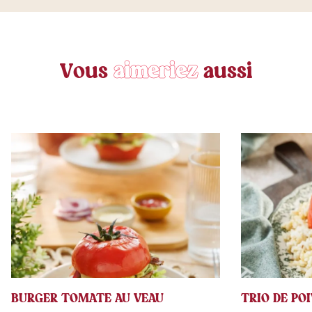
V
o
u
s
a
i
m
e
r
i
e
z
a
u
s
s
i
BURGER TOMATE AU VEAU
TRIO DE PO