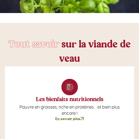
T
o
u
t
s
a
v
o
i
r
s
u
r
l
a
v
i
a
n
d
e
d
e
v
e
a
u
Les bienfaits nutritionnels
Pauvre en graisses, riche en protéines… et bien plus
encore !
En savoir plus