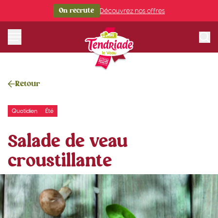
Aller au contenu
On recrute
Découvrez nos offres
Sea
Retour
Quotidien
Été
Salade de veau
croustillante