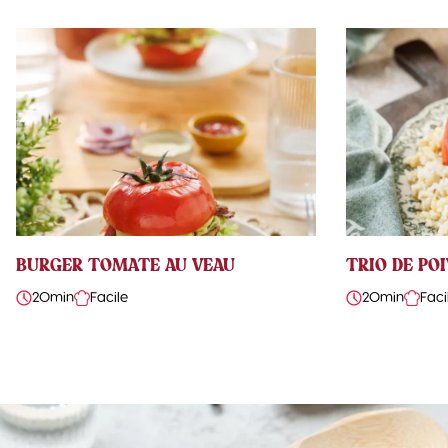
BURGER TOMATE AU VEAU
TRIO DE PO
20min
Facile
20min
Faci