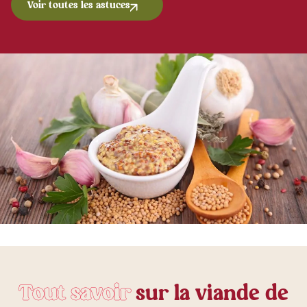
Voir toutes les astuces
T
o
u
t
s
a
v
o
i
r
s
u
r
l
a
v
i
a
n
d
e
d
e