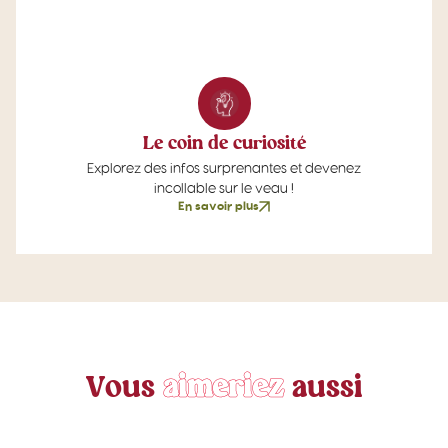
Le coin de curiosité
Explorez des infos surprenantes et devenez
incollable sur le veau !
En savoir plus
V
o
u
s
a
i
m
e
r
i
e
z
a
u
s
s
i