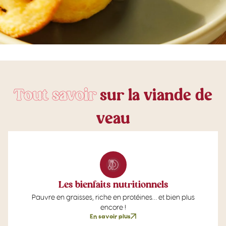
T
o
u
t
s
a
v
o
i
r
s
u
r
l
a
v
i
a
n
d
e
d
e
v
e
a
u
Les bienfaits nutritionnels
Pauvre en graisses, riche en protéines… et bien plus
encore !
En savoir plus