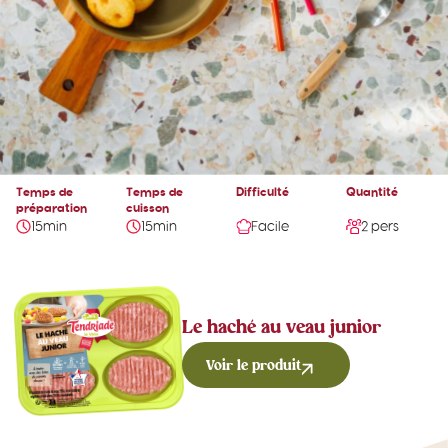
Temps de
Temps de
Difficulté
Quantité
préparation
cuisson
15min
15min
Facile
2 pers
Le haché au veau junior
Voir le produit