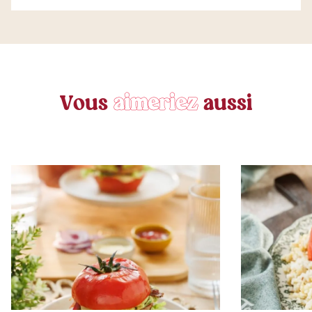
V
o
u
s
a
i
m
e
r
i
e
z
a
u
s
s
i