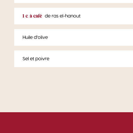
1 c. à café
de ras el-hanout
Huile d’olive
Sel et poivre