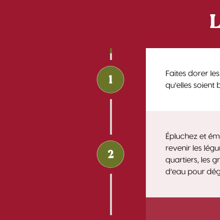
L
Faites dorer le
1
qu’elles soient
Épluchez et émi
revenir les légu
2
quartiers, les 
d’eau pour dég