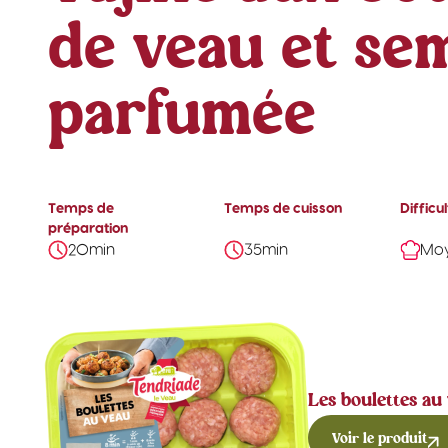
de veau et se
parfumée
Temps de
Temps de cuisson
Difficu
préparation
20min
35min
Mo
Les boulettes au
Voir le produit