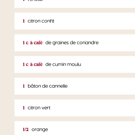
1
citron confit
1 c. à café
de graines de coriandre
1 c. à café
de cumin moulu
1
bâton de cannelle
1
citron vert
1/2
orange