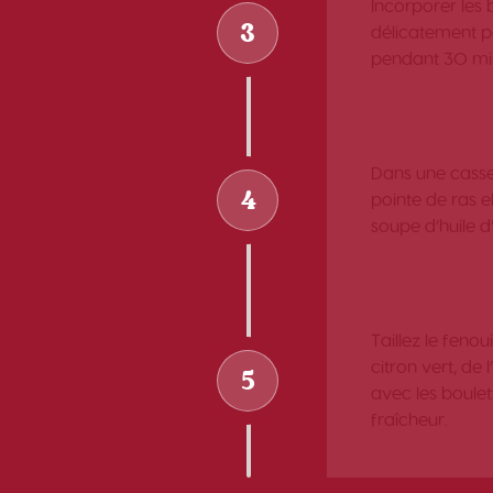
Incorporer les 
3
délicatement po
pendant 30 mi
Dans une casse
4
pointe de ras e
soupe d’huile d
Taillez le fenou
citron vert, de
5
avec les boulet
fraîcheur.