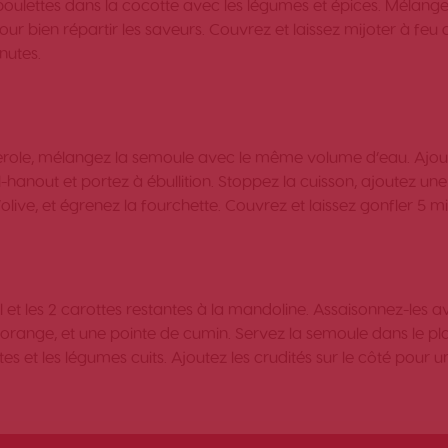
boulettes dans la cocotte avec les légumes et épices. Mélang
ur bien répartir les saveurs. Couvrez et laissez mijoter à feu
nutes.
role, mélangez la semoule avec le même volume d’eau. Ajou
l-hanout et portez à ébullition. Stoppez la cuisson, ajoutez une 
’olive, et égrenez la fourchette. Couvrez et laissez gonfler 5 m
il et les 2 carottes restantes à la mandoline. Assaisonnez-les a
 l’orange, et une pointe de cumin. Servez la semoule dans le pla
tes et les légumes cuits. Ajoutez les crudités sur le côté pour 