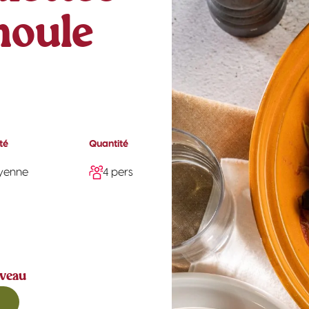
moule
lté
Quantité
yenne
4 pers
 veau