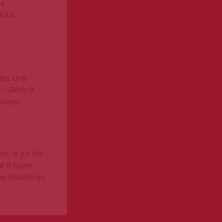
ez
 doux
tez une
cuillère à
inutes.
vec le jus de
t à tajine
une touche de