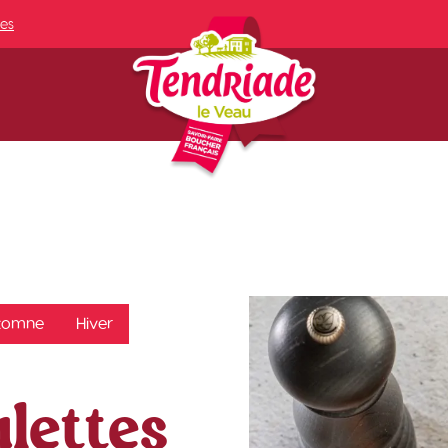
res
tomne
Hiver
lettes