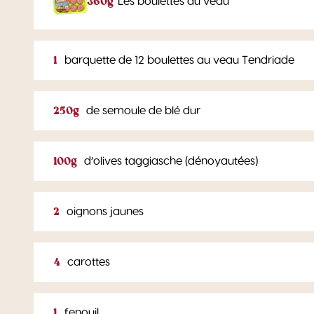
360g
Les boulettes au veau
1
barquette de 12 boulettes au veau Tendriade
250g
de semoule de blé dur
100g
d’olives taggiasche (dénoyautées)
2
oignons jaunes
4
carottes
1
fenouil