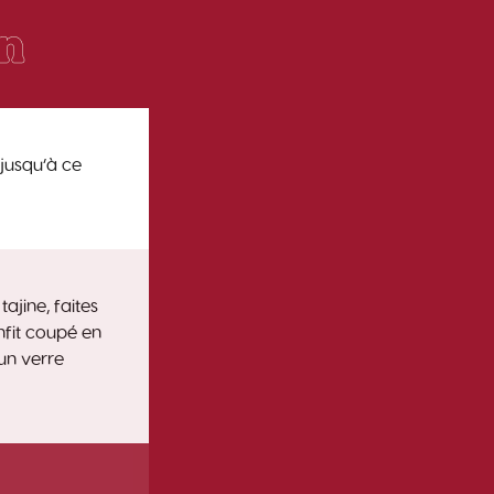
on
 jusqu’à ce
ajine, faites
onfit coupé en
 un verre